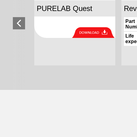
254nm)
PURELAB Quest
Rev
Part
Num
Scarica la
Brochure
Life
ths
expe