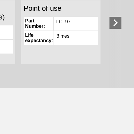
Point of use
DI Pack
e)
Part
Part
LC197
Number
Number
Life
Life
3 mesi
expectancy
expectan
Impurities
Removed