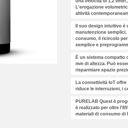
una velocità di 1,2 l/min
L'erogazione volumetrica
attività contemporanea
Il suo design intuitivo 
manutenzione semplici, u
consumo, il ricircolo pe
semplice e preprogramm
È un sistema compatto c
mm di altezza. Può esser
risparmiare spazio prezi
La connettività IoT offr
riduce le interruzioni, i 
PURELAB Quest è progett
è realizzato per oltre l'8
materiali di consumo di 