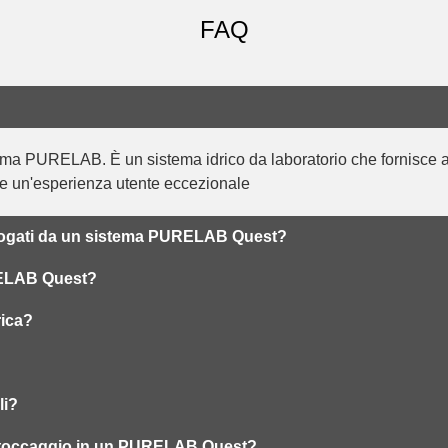
FAQ
ma PURELAB. È un sistema idrico da laboratorio che fornisce a
o e un'esperienza utente eccezionale
erogati da un sistema PURELAB Quest?
RELAB Quest?
rica?
li?
i stoccaggio in un PURELAB Quest?