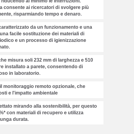
., riducendo al minimo le interruzioni.
 consente ai ricercatori di svolgere più
mente, risparmiando tempo e denaro.
è caratterizzato da un funzionamento e una
na facile sostituzione dei materiali di
riodico e un processo di igienizzazione
ato.
he misura soli 232 mm di larghezza e 510
e installato a parete, consentendo di
oso in laboratorio.
e il monitoraggio remoto opzionale, che
costi e l'impatto ambientale
ato mirando alla sostenibilità, per questo
5%* con materiali di recupero e utilizza
lunga durata.