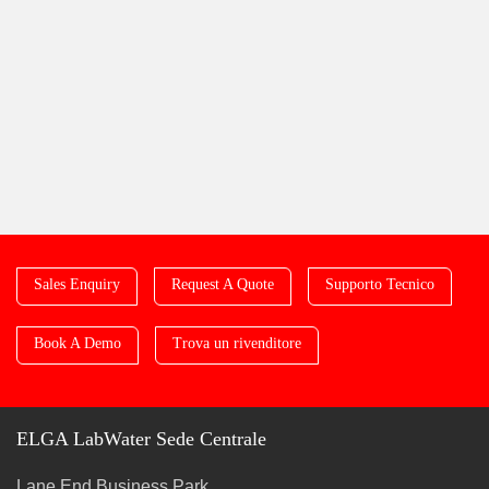
Sales Enquiry
Request A Quote
Supporto Tecnico
Book A Demo
Trova un rivenditore
ELGA LabWater Sede Centrale
Lane End Business Park