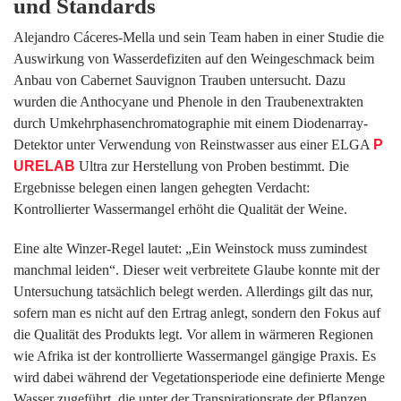
und Standards
Alejandro Cáceres-Mella und sein Team haben in einer Studie die
Auswirkung von Wasserdefiziten auf den Weingeschmack beim
Anbau von Cabernet Sauvignon Trauben untersucht. Dazu
wurden die Anthocyane und Phenole in den Traubenextrakten
durch Umkehrphasenchromatographie mit einem Diodenarray-
Detektor unter Verwendung von Reinstwasser aus einer ELGA
P
URELAB
Ultra zur Herstellung von Proben bestimmt. Die
Ergebnisse belegen einen langen gehegten Verdacht:
Kontrollierter Wassermangel erhöht die Qualität der Weine.
Eine alte Winzer-Regel lautet: „Ein Weinstock muss zumindest
manchmal leiden“. Dieser weit verbreitete Glaube konnte mit der
Untersuchung tatsächlich belegt werden. Allerdings gilt das nur,
sofern man es nicht auf den Ertrag anlegt, sondern den Fokus auf
die Qualität des Produkts legt. Vor allem in wärmeren Regionen
wie Afrika ist der kontrollierte Wassermangel gängige Praxis. Es
wird dabei während der Vegetationsperiode eine definierte Menge
Wasser zugeführt, die unter der Transpirationsrate der Pflanzen