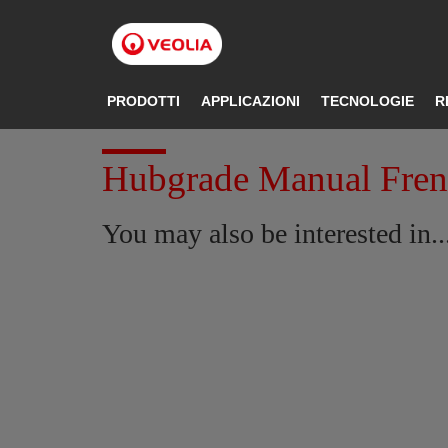
Salta
al
contenuto
principale
PRODOTTI
APPLICAZIONI
TECNOLOGIE
R
Hubgrade Manual Fre
You may also be interested in..