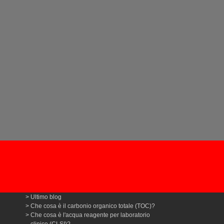
Ultimo blog
Che cosa è il carbonio organico totale (TOC)?
Che cosa è l'acqua reagente per laboratorio