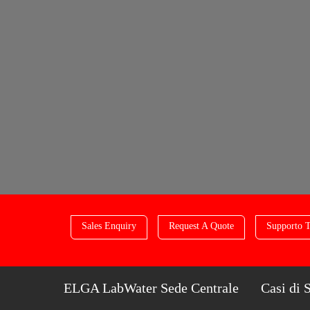
Sales Enquiry
Request A Quote
Supporto T
ELGA LabWater Sede Centrale
Casi di 