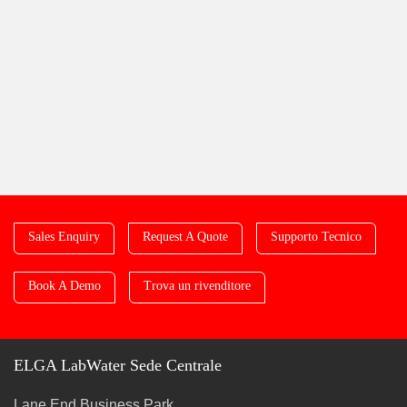
Sales Enquiry
Request A Quote
Supporto Tecnico
Book A Demo
Trova un rivenditore
ELGA LabWater Sede Centrale
Lane End Business Park