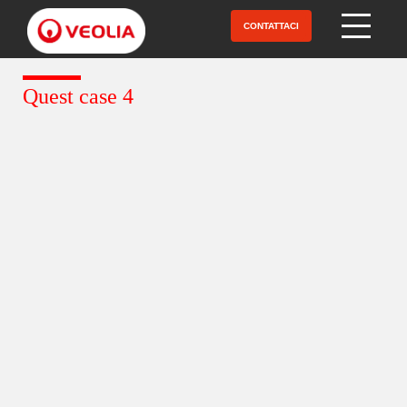
Salta
al
CONTATTACI
Open Menu
contenuto
principale
Quest case 4