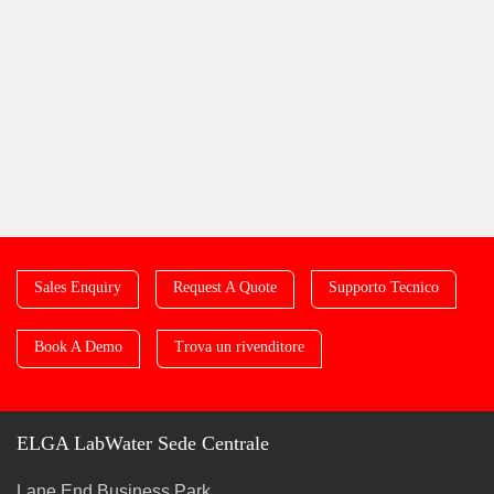
Sales Enquiry
Request A Quote
Supporto Tecnico
Book A Demo
Trova un rivenditore
ELGA LabWater Sede Centrale
Lane End Business Park