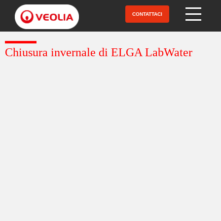
Salta
al
CONTATTACI
Open Menu
contenuto
principale
Chiusura invernale di ELGA LabWater