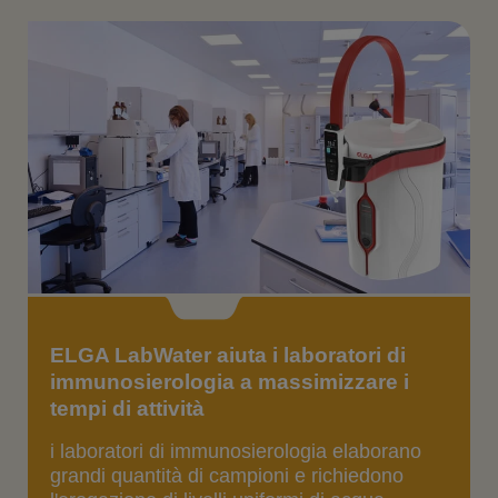
ELGA LabWater aiuta i laboratori di
immunosierologia a massimizzare i
tempi di attività
i laboratori di immunosierologia elaborano
grandi quantità di campioni e richiedono