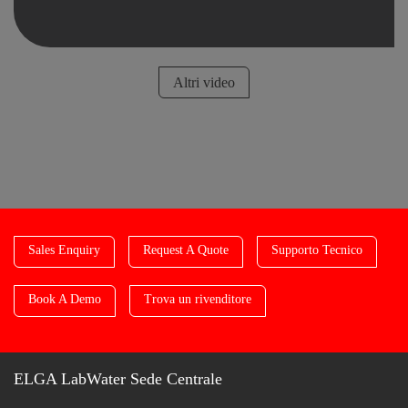
Altri video
Sales Enquiry
Request A Quote
Supporto Tecnico
Book A Demo
Trova un rivenditore
ELGA LabWater Sede Centrale