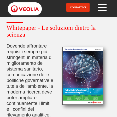
Salta
al
CONTATTACI
Open Menu
contenuto
principale
Whitepaper - Le soluzioni dietro la
scienza
Dovendo affrontare
requisiti sempre più
stringenti in materia di
miglioramento del
sistema sanitario,
comunicazione delle
politiche governative e
tutela dell'ambiente, la
moderna ricerca deve
poter ampliare
continuamente i limiti
e i confini del
rilevamento analitico.